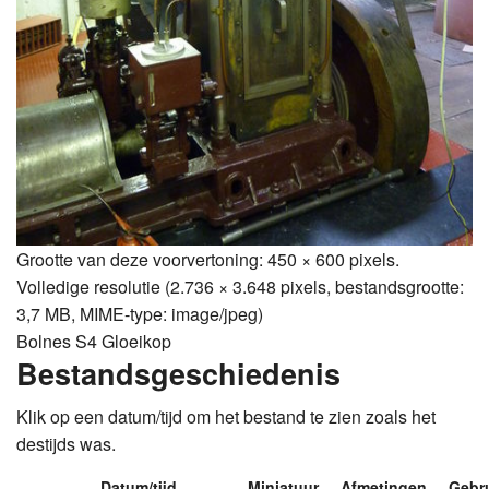
Grootte van deze voorvertoning:
450 × 600 pixels
.
Volledige resolutie
‎
(2.736 × 3.648 pixels, bestandsgrootte:
3,7 MB, MIME-type: image/jpeg)
Bolnes S4 Gloeikop
Bestandsgeschiedenis
Klik op een datum/tijd om het bestand te zien zoals het
destijds was.
Datum/tijd
Miniatuur
Afmetingen
Gebr