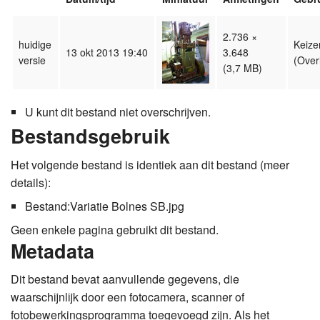
2.736 ×
huidige
Keize
13 okt 2013 19:40
3.648
versie
(
Over
(3,7 MB)
U kunt dit bestand niet overschrijven.
Bestandsgebruik
Het volgende bestand is identiek aan dit bestand (
meer
details
):
Bestand:Variatie Bolnes SB.jpg
Geen enkele pagina gebruikt dit bestand.
Metadata
Dit bestand bevat aanvullende gegevens, die
waarschijnlijk door een fotocamera, scanner of
fotobewerkingsprogramma toegevoegd zijn. Als het