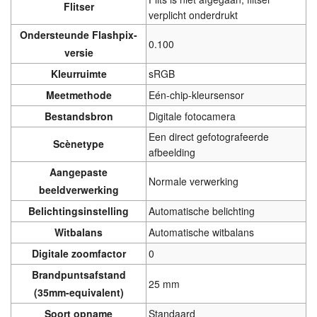
Flitser
verplicht onderdrukt
Ondersteunde Flashpix-
0.100
versie
Kleurruimte
sRGB
Meetmethode
Eén-chip-kleursensor
Bestandsbron
Digitale fotocamera
Een direct gefotografeerde
Scènetype
afbeelding
Aangepaste
Normale verwerking
beeldverwerking
Belichtingsinstelling
Automatische belichting
Witbalans
Automatische witbalans
Digitale zoomfactor
0
Brandpuntsafstand
25 mm
(35mm-equivalent)
Soort opname
Standaard