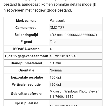
bestand is aangepast, komen sommige details mogelijk
niet overeen met het gewijzigde bestand.
Merk camera
Panasonic
Cameramodel
DMC-TZ7
Belichtingstijd
1/15 sec (0,066666666666667)
F-getal
f/3,3
ISO/ASA-waarde
400
Tijdstip gegevensaanmaak
16 mrt 2013 15:16
Brandpuntsafstand
4,1 mm
Oriëntatie
Normaal
Horizontale resolutie
180 dpi
Verticale resolutie
180 dpi
Microsoft Windows Photo Viewer
Gebruikte software
6.1.7600.16385
Tijdstip laatste