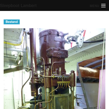
Sleepboot Lambert
MENU
Navigatie
Bestand
Zoeken
Aanmelden