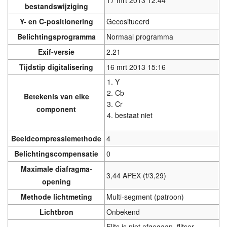
17 mrt 2013 12:44
bestandswijziging
Y- en C-positionering
Gecositueerd
Belichtingsprogramma
Normaal programma
Exif-versie
2.21
Tijdstip digitalisering
16 mrt 2013 15:16
Y
Cb
Betekenis van elke
Cr
component
bestaat niet
Beeldcompressiemethode
4
Belichtingscompensatie
0
Maximale diafragma-
3,44 APEX (f/3,29)
opening
Methode lichtmeting
Multi-segment (patroon)
Lichtbron
Onbekend
Flits is niet afgegaan, flitser